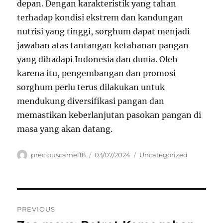
depan. Dengan karakteristik yang tahan
terhadap kondisi ekstrem dan kandungan
nutrisi yang tinggi, sorghum dapat menjadi
jawaban atas tantangan ketahanan pangan
yang dihadapi Indonesia dan dunia. Oleh
karena itu, pengembangan dan promosi
sorghum perlu terus dilakukan untuk
mendukung diversifikasi pangan dan
memastikan keberlanjutan pasokan pangan di
masa yang akan datang.
Author
Posted
Categories
preciouscamel18
03/07/2024
Uncategorized
on
Navigasi
PREVIOUS
pos