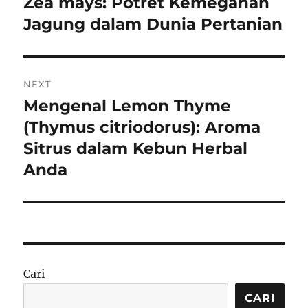
Zea mays: Potret Kemegahan
Previous
post:
Jagung dalam Dunia Pertanian
NEXT
Mengenal Lemon Thyme
Next
post:
(Thymus citriodorus): Aroma
Sitrus dalam Kebun Herbal
Anda
Cari
CARI