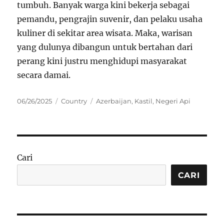
tumbuh. Banyak warga kini bekerja sebagai
pemandu, pengrajin suvenir, dan pelaku usaha
kuliner di sekitar area wisata. Maka, warisan
yang dulunya dibangun untuk bertahan dari
perang kini justru menghidupi masyarakat
secara damai.
Posted
Categories
Tags
06/26/2025
Country
Azerbaijan
,
Kastil
,
Negeri Api
on
Cari
CARI