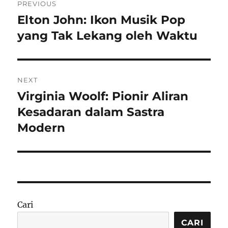
PREVIOUS
pos
Elton John: Ikon Musik Pop
Previous
post:
yang Tak Lekang oleh Waktu
NEXT
Virginia Woolf: Pionir Aliran
Next
post:
Kesadaran dalam Sastra
Modern
Cari
CARI