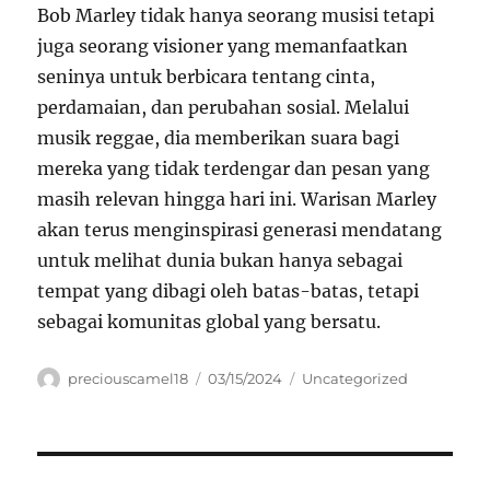
Bob Marley tidak hanya seorang musisi tetapi
juga seorang visioner yang memanfaatkan
seninya untuk berbicara tentang cinta,
perdamaian, dan perubahan sosial. Melalui
musik reggae, dia memberikan suara bagi
mereka yang tidak terdengar dan pesan yang
masih relevan hingga hari ini. Warisan Marley
akan terus menginspirasi generasi mendatang
untuk melihat dunia bukan hanya sebagai
tempat yang dibagi oleh batas-batas, tetapi
sebagai komunitas global yang bersatu.
Author
Posted
Categories
preciouscamel18
03/15/2024
Uncategorized
on
Navigasi