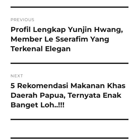
Navigasi
PREVIOUS
pos
Profil Lengkap Yunjin Hwang,
Previous
post:
Member Le Sserafim Yang
Terkenal Elegan
NEXT
5 Rekomendasi Makanan Khas
Next
post:
Daerah Papua, Ternyata Enak
Banget Loh..!!!