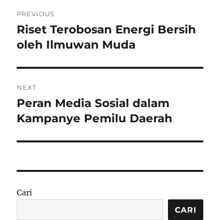
Navigasi
PREVIOUS
pos
Riset Terobosan Energi Bersih
Previous
post:
oleh Ilmuwan Muda
NEXT
Peran Media Sosial dalam
Next
post:
Kampanye Pemilu Daerah
Cari
CARI