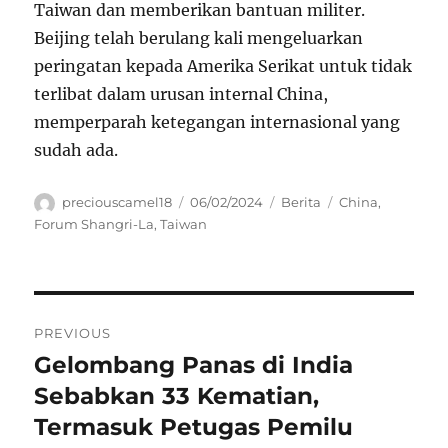
Taiwan dan memberikan bantuan militer.
Beijing telah berulang kali mengeluarkan
peringatan kepada Amerika Serikat untuk tidak
terlibat dalam urusan internal China,
memperparah ketegangan internasional yang
sudah ada.
Author
Posted
Categories
Tags
preciouscamel18
06/02/2024
Berita
China
,
on
Forum Shangri-La
,
Taiwan
Navigasi
PREVIOUS
pos
Gelombang Panas di India
Previous
post:
Sebabkan 33 Kematian,
Termasuk Petugas Pemilu