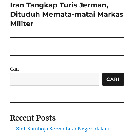
Iran Tangkap Turis Jerman,
Next
post:
Dituduh Memata-matai Markas
Militer
Cari
CARI
Recent Posts
Slot Kamboja Server Luar Negeri dalam