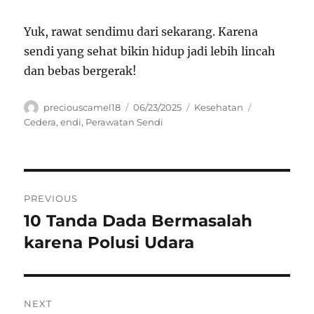
Yuk, rawat sendimu dari sekarang. Karena
sendi yang sehat bikin hidup jadi lebih lincah
dan bebas bergerak!
Author
Posted
Categories
Tags
preciouscamel18
06/23/2025
Kesehatan
on
Cedera
,
endi
,
Perawatan Sendi
Navigasi
PREVIOUS
pos
10 Tanda Dada Bermasalah
Previous
post:
karena Polusi Udara
NEXT