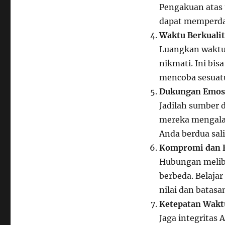
Pengakuan atas 
dapat memperda
Waktu Berkuali
Luangkan waktu
nikmati. Ini bi
mencoba sesuatu
Dukungan Emos
Jadilah sumber 
mereka mengalam
Anda berdua sal
Kompromi dan Fl
Hubungan melib
berbeda. Belaja
nilai dan batasa
Ketepatan Waktu
Jaga integritas