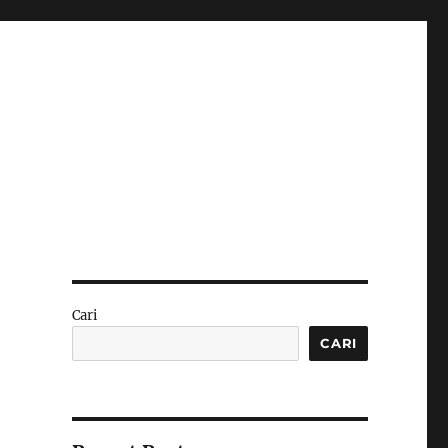
Cari
CARI