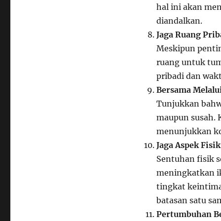
hal ini akan me
diandalkan.
Jaga Ruang Prib
Meskipun penti
ruang untuk tum
pribadi dan wakt
Bersama Melalu
Tunjukkan bahw
maupun susah. K
menunjukkan ko
Jaga Aspek Fisi
Sentuhan fisik 
meningkatkan i
tingkat keintim
batasan satu sam
Pertumbuhan B