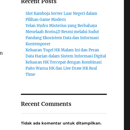
Recent Posts
Slot Kamboja Server Luar Negeri dalam
Pilihan Game Modern
Yelan Hydro Misterius yang Berbahaya
Menelaah Broto4D Resmi melalui Sudut
Pandang Ekosistem Data dan Informasi
Kontemporer
Keluaran Togel HK Malam Ini dan Peran
an
Data Harian dalam Sistem Informasi Digital
Keluaran HK Tercepat dengan Kombinasi
Paito Warna HK dan Live Draw HK Real
Time
Recent Comments
Tidak ada komentar untuk ditampilkan.