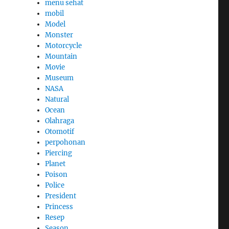
menu sehat
mobil
Model
Monster
Motorcycle
Mountain
Movie
Museum
NASA
Natural
Ocean
Olahraga
Otomotif
perpohonan
Piercing
Planet
Poison
Police
President
Princess
Resep
Season