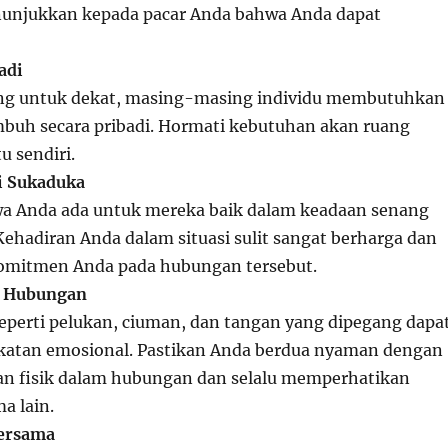
nunjukkan kepada pacar Anda bahwa Anda dapat
adi
ng untuk dekat, masing-masing individu membutuhkan
buh secara pribadi. Hormati kebutuhan akan ruang
u sendiri.
i Sukaduka
a Anda ada untuk mereka baik dalam keadaan senang
ehadiran Anda dalam situasi sulit sangat berharga dan
mitmen Anda pada hubungan tersebut.
k Hubungan
seperti pelukan, ciuman, dan tangan yang dipegang dapa
katan emosional. Pastikan Anda berdua nyaman dengan
an fisik dalam hubungan dan selalu memperhatikan
a lain.
ersama