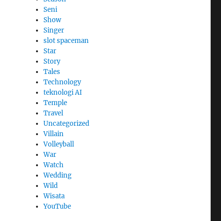
Seni
Show
Singer
slot spaceman
Star
Story
Tales
Technology
teknologi AI
Temple
Travel
Uncategorized
Villain
Volleyball
War
Watch
Wedding
Wild
Wisata
YouTube