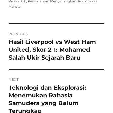
on
Venom GT:
,
Pengalaman Menyenangkan
,
Roda
,
Texas
Monster
Navigasi
PREVIOUS
pos
Hasil Liverpool vs West Ham
Previous
post:
United, Skor 2-1: Mohamed
Salah Ukir Sejarah Baru
NEXT
Teknologi dan Eksplorasi:
Next
post:
Menemukan Rahasia
Samudera yang Belum
Terungkap