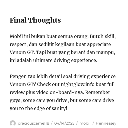
Final Thoughts
Mobil ini bukan buat semua orang. Butuh skill,
respect, dan sedikit kegilaan buat appreciate
Venom GT. Tapi buat yang berani dan mampu,
ini adalah ultimate driving experience.
Pengen tau lebih detail soal driving experience
Venom GT? Check out nightglow.info buat full
review plus video on-board-nya. Remember
guys, some cars you drive, but some cars drive
you to the edge of sanity!
Author
Posted
Categories
Tags
preciouscamel18
04/14/2025
mobil
Hennessey