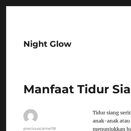
Night Glow
Manfaat Tidur Si
Tidur siang ser
anak-anak atau 
Author
preciouscamel18
menunjukkan ba