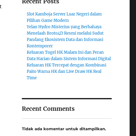
Recent Posts
t
Slot Kamboja Server Luar Negeri dalam
Pilihan Game Modern
Yelan Hydro Misterius yang Berbahaya
Menelaah Broto4D Resmi melalui Sudut
Pandang Ekosistem Data dan Informasi
Kontemporer
Keluaran Togel HK Malam Ini dan Peran
Data Harian dalam Sistem Informasi Digital
Keluaran HK Tercepat dengan Kombinasi
Paito Warna HK dan Live Draw HK Real
Time
Recent Comments
Tidak ada komentar untuk ditampilkan.