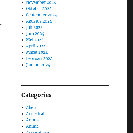
November 2024
Oktober 2024
September 2024
Agustus 2024
t,
Juli 2024
Juni 2024
Mei 2024
April 2024
Maret 2024
Februari 2024
Januari 2024
Categories
Alien
Ancestral
Animal
Anime
Applications