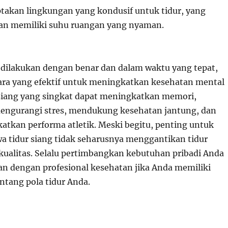
ptakan lingkungan yang kondusif untuk tidur, yang
dan memiliki suhu ruangan yang nyaman.
ka dilakukan dengan benar dan dalam waktu yang tepat,
ara yang efektif untuk meningkatkan kesehatan mental
r siang yang singkat dapat meningkatkan memori,
engurangi stres, mendukung kesehatan jantung, dan
tkan performa atletik. Meski begitu, penting untuk
 tidur siang tidak seharusnya menggantikan tidur
ualitas. Selalu pertimbangkan kebutuhan pribadi Anda
an dengan profesional kesehatan jika Anda memiliki
ntang pola tidur Anda.