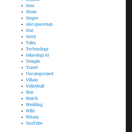
Seni
Show
Singer
slot spaceman
Star
Story
Tales
Technology
teknologi AI
Temple
Travel
Uncategorized
Villain
Volleyball
War
Watch
Wedding
Wild
Wisata
YouTube