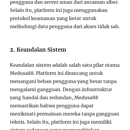
pengguna dan server aman dari ancaman siber.
Selain itu, platform ini juga menggunakan
protokol keamanan yang ketat untuk
melindungi data pengguna dari akses tidak sah.
2.
Keandalan Sistem
Keandalan sistem adalah salah satu pilar utama
Medusa88. Platform ini dirancang untuk
menangani beban pengguna yang besar tanpa
mengalami gangguan. Dengan infrastruktur
yang handal dan redundan, Medusa88
memastikan bahwa pengguna dapat
menikmati permainan mereka tanpa gangguan
teknis. Selain itu, platform ini juga memiliki