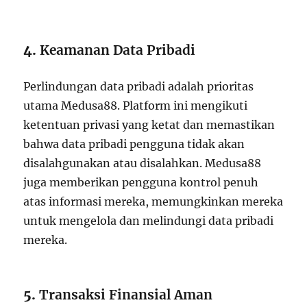
4.
Keamanan Data Pribadi
Perlindungan data pribadi adalah prioritas
utama Medusa88. Platform ini mengikuti
ketentuan privasi yang ketat dan memastikan
bahwa data pribadi pengguna tidak akan
disalahgunakan atau disalahkan. Medusa88
juga memberikan pengguna kontrol penuh
atas informasi mereka, memungkinkan mereka
untuk mengelola dan melindungi data pribadi
mereka.
5.
Transaksi Finansial Aman