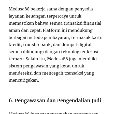
Medusa88 bekerja sama dengan penyedia
layanan keuangan terpercaya untuk
memastikan bahwa semua transaksi finansial
aman dan cepat. Platform ini mendukung
berbagai metode pembayaran, termasuk kartu
kredit, transfer bank, dan dompet digital,
semua dilindungi dengan teknologi enkripsi
terbaru. Selain itu, Medusa88 juga memiliki
sistem pengawasan yang ketat untuk
mendeteksi dan mencegah transaksi yang
mencurigakan.
6.
Pengawasan dan Pengendalian Judi