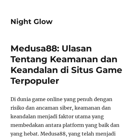
Night Glow
Medusa88: Ulasan
Tentang Keamanan dan
Keandalan di Situs Game
Terpopuler
Di dunia game online yang penuh dengan
risiko dan ancaman siber, keamanan dan
keandalan menjadi faktor utama yang
membedakan antara platform yang baik dan
yang hebat. Medusa88, yang telah menjadi