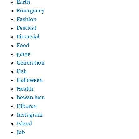
Earth
Emergency
Fashion
Festival
Finansial
Food
game
Generation
Hair
Halloween
Health
hewan lucu
Hiburan
Instagram
Island
Job