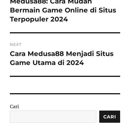
Medusa88: Cara Mudah
Previous
post:
Bermain Game Online di Situs
Terpopuler 2024
NEXT
Cara Medusa88 Menjadi Situs
Next
post:
Game Utama di 2024
Cari
CARI