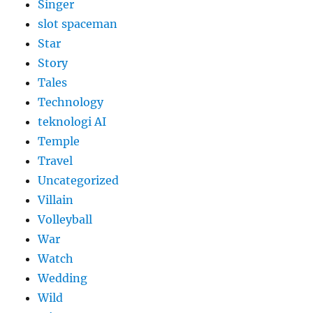
Singer
slot spaceman
Star
Story
Tales
Technology
teknologi AI
Temple
Travel
Uncategorized
Villain
Volleyball
War
Watch
Wedding
Wild