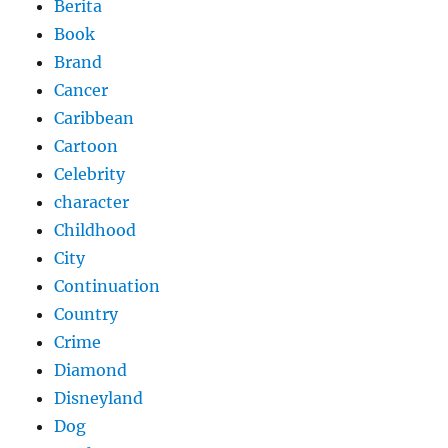
Berita
Book
Brand
Cancer
Caribbean
Cartoon
Celebrity
character
Childhood
City
Continuation
Country
Crime
Diamond
Disneyland
Dog