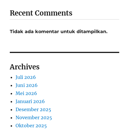
Recent Comments
Tidak ada komentar untuk ditampilkan.
Archives
Juli 2026
Juni 2026
Mei 2026
Januari 2026
Desember 2025
November 2025
Oktober 2025