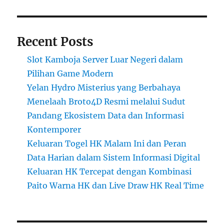
Recent Posts
Slot Kamboja Server Luar Negeri dalam
Pilihan Game Modern
Yelan Hydro Misterius yang Berbahaya
Menelaah Broto4D Resmi melalui Sudut
Pandang Ekosistem Data dan Informasi
Kontemporer
Keluaran Togel HK Malam Ini dan Peran
Data Harian dalam Sistem Informasi Digital
Keluaran HK Tercepat dengan Kombinasi
Paito Warna HK dan Live Draw HK Real Time