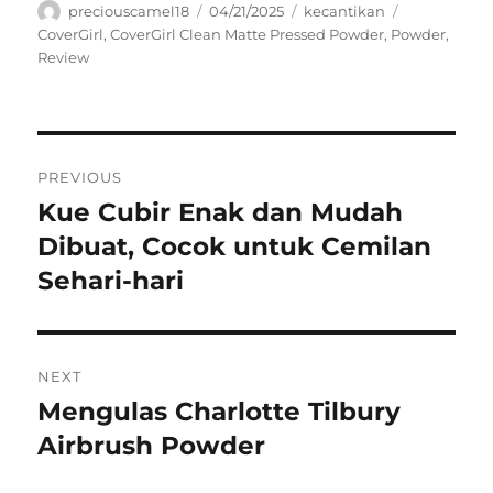
Author
Posted
Categories
Tags
preciouscamel18
04/21/2025
kecantikan
on
CoverGirl
,
CoverGirl Clean Matte Pressed Powder
,
Powder
,
Review
Navigasi
PREVIOUS
pos
Kue Cubir Enak dan Mudah
Previous
post:
Dibuat, Cocok untuk Cemilan
Sehari-hari
NEXT
Mengulas Charlotte Tilbury
Next
post:
Airbrush Powder