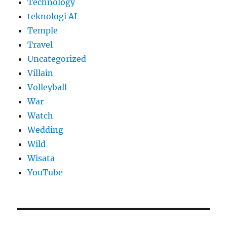
Technology
teknologi AI
Temple
Travel
Uncategorized
Villain
Volleyball
War
Watch
Wedding
Wild
Wisata
YouTube