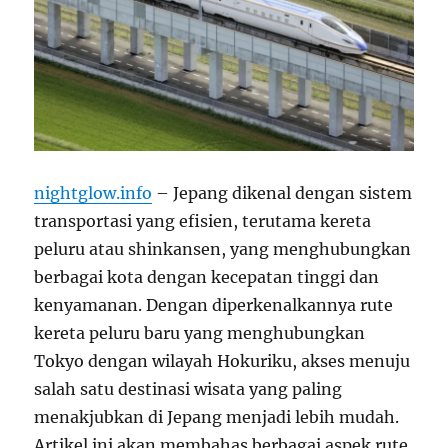
nightglow.info
– Jepang dikenal dengan sistem
transportasi yang efisien, terutama kereta
peluru atau shinkansen, yang menghubungkan
berbagai kota dengan kecepatan tinggi dan
kenyamanan. Dengan diperkenalkannya rute
kereta peluru baru yang menghubungkan
Tokyo dengan wilayah Hokuriku, akses menuju
salah satu destinasi wisata yang paling
menakjubkan di Jepang menjadi lebih mudah.
Artikel ini akan membahas berbagai aspek rute