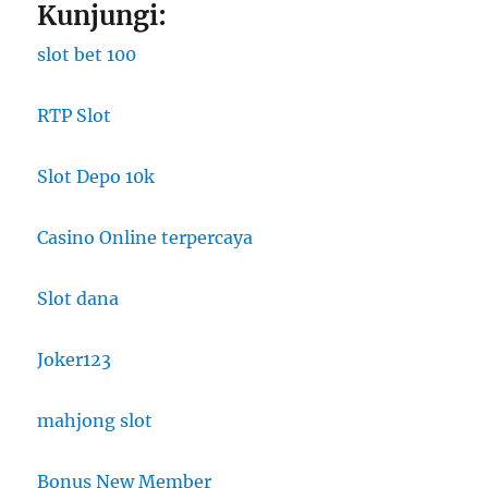
Kunjungi:
slot bet 100
RTP Slot
Slot Depo 10k
Casino Online terpercaya
Slot dana
Joker123
mahjong slot
Bonus New Member