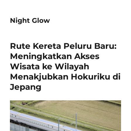
Night Glow
Rute Kereta Peluru Baru:
Meningkatkan Akses
Wisata ke Wilayah
Menakjubkan Hokuriku di
Jepang