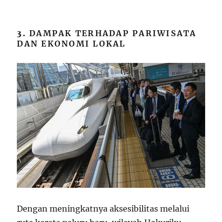
3.
DAMPAK TERHADAP PARIWISATA
DAN EKONOMI LOKAL
Dengan meningkatnya aksesibilitas melalui