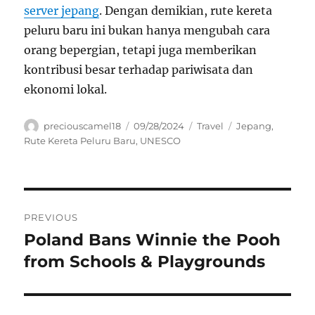
server jepang
. Dengan demikian, rute kereta
peluru baru ini bukan hanya mengubah cara
orang bepergian, tetapi juga memberikan
kontribusi besar terhadap pariwisata dan
ekonomi lokal.
Author
Posted
Categories
Tags
preciouscamel18
09/28/2024
Travel
Jepang
,
on
Rute Kereta Peluru Baru
,
UNESCO
Navigasi
PREVIOUS
pos
Poland Bans Winnie the Pooh
Previous
post:
from Schools & Playgrounds