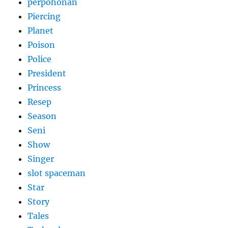
perpohonan
Piercing
Planet
Poison
Police
President
Princess
Resep
Season
Seni
Show
Singer
slot spaceman
Star
Story
Tales