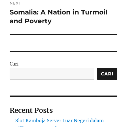
NEXT
Somalia: A Nation in Turmoil
Next
post:
and Poverty
Cari
CARI
Recent Posts
Slot Kamboja Server Luar Negeri dalam