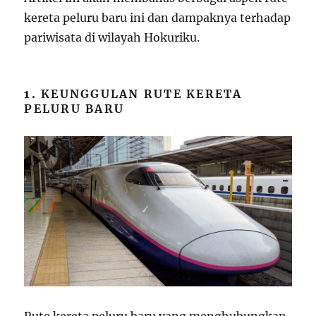
kereta peluru baru ini dan dampaknya terhadap
pariwisata di wilayah Hokuriku.
1.
KEUNGGULAN RUTE KERETA
PELURU BARU
Rute kereta peluru baru yang menghubungkan