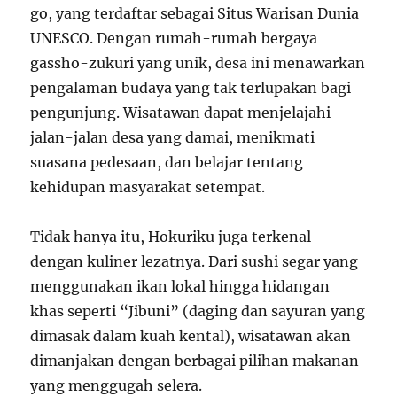
go, yang terdaftar sebagai Situs Warisan Dunia
UNESCO. Dengan rumah-rumah bergaya
gassho-zukuri yang unik, desa ini menawarkan
pengalaman budaya yang tak terlupakan bagi
pengunjung. Wisatawan dapat menjelajahi
jalan-jalan desa yang damai, menikmati
suasana pedesaan, dan belajar tentang
kehidupan masyarakat setempat.
Tidak hanya itu, Hokuriku juga terkenal
dengan kuliner lezatnya. Dari sushi segar yang
menggunakan ikan lokal hingga hidangan
khas seperti “Jibuni” (daging dan sayuran yang
dimasak dalam kuah kental), wisatawan akan
dimanjakan dengan berbagai pilihan makanan
yang menggugah selera.