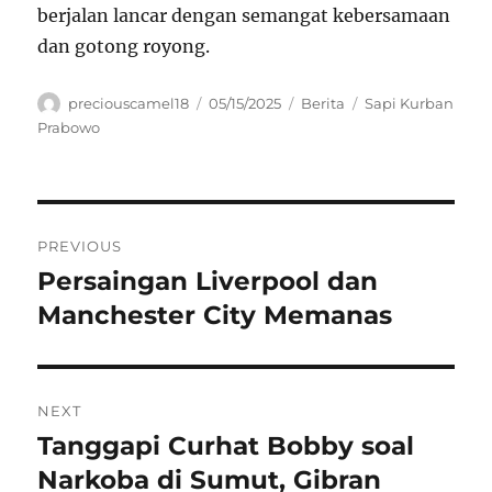
berjalan lancar dengan semangat kebersamaan
dan gotong royong.
Author
Posted
Categories
Tags
preciouscamel18
05/15/2025
Berita
Sapi Kurban
on
Prabowo
Navigasi
PREVIOUS
pos
Persaingan Liverpool dan
Previous
post:
Manchester City Memanas
NEXT
Tanggapi Curhat Bobby soal
Next
post:
Narkoba di Sumut, Gibran