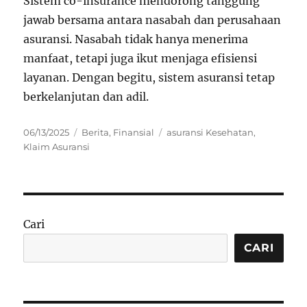
Sistem co-insurance mendorong tanggung
jawab bersama antara nasabah dan perusahaan
asuransi. Nasabah tidak hanya menerima
manfaat, tetapi juga ikut menjaga efisiensi
layanan. Dengan begitu, sistem asuransi tetap
berkelanjutan dan adil.
Posted
Categories
Tags
06/13/2025
Berita
,
Finansial
asuransi Kesehatan
,
on
Klaim Asuransi
Cari
CARI