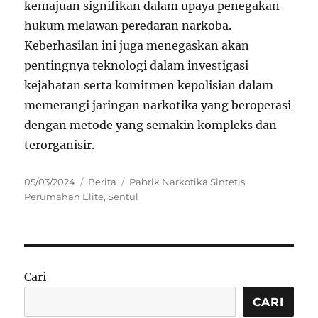
kemajuan signifikan dalam upaya penegakan
hukum melawan peredaran narkoba.
Keberhasilan ini juga menegaskan akan
pentingnya teknologi dalam investigasi
kejahatan serta komitmen kepolisian dalam
memerangi jaringan narkotika yang beroperasi
dengan metode yang semakin kompleks dan
terorganisir.
Posted
Categories
Tags
05/03/2024
Berita
Pabrik Narkotika Sintetis
,
on
Perumahan Elite
,
Sentul
Cari
CARI