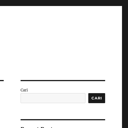
Cari
CARI