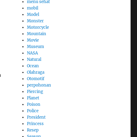
menu sehat
mobil
Model
Monster
Motorcycle
Mountain
Movie
Museum
NASA
Natural
Ocean
Olahraga
a
Otomotif
perpohonan
Piercing
Planet
Poison
Police
President
Princess
Resep
Season