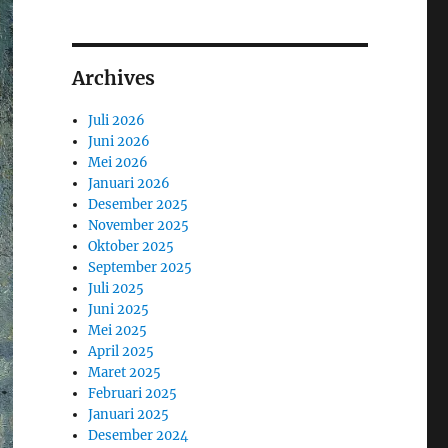
Archives
Juli 2026
Juni 2026
Mei 2026
Januari 2026
Desember 2025
November 2025
Oktober 2025
September 2025
Juli 2025
Juni 2025
Mei 2025
April 2025
Maret 2025
Februari 2025
Januari 2025
Desember 2024