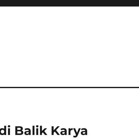
di Balik Karya