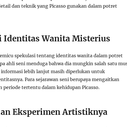
detail dan teknik yang Picasso gunakan dalam potret
 Identitas Wanita Misterius
micu spekulasi tentang identitas wanita dalam potret
apa ahli seni menduga bahwa dia mungkin salah satu mu
 informasi lebih lanjut masih diperlukan untuk
titasnya. Para sejarawan seni berupaya mengaitkan
n periode tertentu dalam kehidupan Picasso.
dan Eksperimen Artistiknya