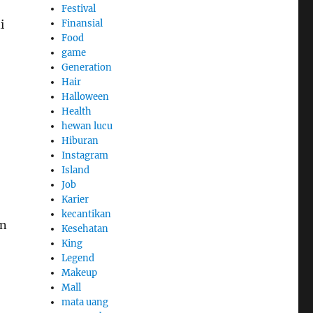
Festival
Finansial
i
Food
game
Generation
Hair
Halloween
Health
hewan lucu
Hiburan
Instagram
Island
Job
Karier
kecantikan
an
Kesehatan
King
Legend
Makeup
Mall
mata uang