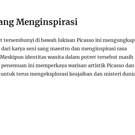
yang Menginspirasi
 tersembunyi di bawah lukisan Picasso ini mengungkap
 dari karya seni sang maestro dan menginspirasi rasa
. Meskipun identitas wanita dalam potret tersebut masih
, penemuan ini memperkaya warisan artistik Picasso dan
untuk terus mengeksplorasi keajaiban dan misteri duni