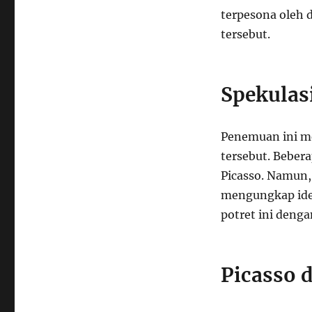
terpesona oleh 
tersebut.
Spekulasi
Penemuan ini me
tersebut. Beber
Picasso. Namun,
mengungkap iden
potret ini denga
Picasso 