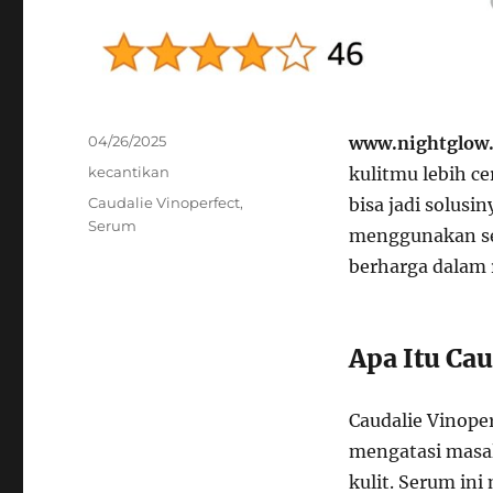
Posted
04/26/2025
www.nightglow.
on
Categories
kecantikan
kulitmu lebih c
Tags
Caudalie Vinoperfect
,
bisa jadi solusi
Serum
menggunakan ser
berharga dalam 
Apa Itu Ca
Caudalie Vinope
mengatasi masal
kulit. Serum ini