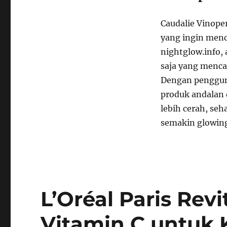
Caudalie Vinope
yang ingin menc
nightglow.info,
saja yang menca
Dengan pengguna
produk andalan 
lebih cerah, se
semakin glowin
L’Oréal Paris Revi
Vitamin C untuk K