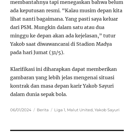
membantahnya tapi menegaskan bahwa belum
ada keputusan resmi. “Kalau musim depan kita
lihat nanti bagaimana. Yang pasti saya keluar
dari PSM. Mungkin dalam satu atau dua
minggu ke depan akan ada kejelasan,” tutur
Yakob saat diwawancarai di Stadion Madya
pada hari Jumat (31/5).
Klarifikasi ini diharapkan dapat memberikan
gambaran yang lebih jelas mengenai situasi
kontrak dan masa depan karir Yakob Sayuri
dalam dunia sepak bola.
Posted
Categories
Tags
06/01/2024
Berita
Liga 1
,
Malut United
,
Yakob Sayuri
on