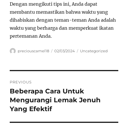
Dengan mengikuti tips ini, Anda dapat
membantu memastikan bahwa waktu yang
dihabiskan dengan teman-teman Anda adalah
waktu yang berharga dan memperkuat ikatan
pertemanan Anda.
Author
Posted
Categories
preciouscamel18
02/03/2024
Uncategorized
on
Navigasi
PREVIOUS
pos
Beberapa Cara Untuk
Previous
post:
Mengurangi Lemak Jenuh
Yang Efektif