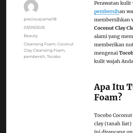
Perawatan kulit 
pembersih
an wa
Author
preciouscamel18
membersihkan w
Posted
03/09/2025
Coconut Clay C
on
Categories
Beauty
alami yang memb
Tags
Cleansing Foam
,
Coconut
memberikan nutr
Clay Cleansing Foam
,
mengenai
Tocob
pembersih
,
Tocobo
kulit wajah And
Apa Itu 
Foam?
Tocobo Coconut 
clay (tanah liat
ini dirancang u