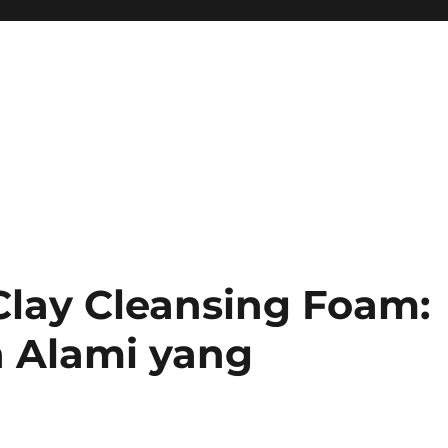
lay Cleansing Foam:
 Alami yang