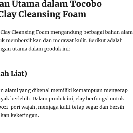
an Utama dalam Tocobo
Clay Cleansing Foam
 Clay Cleansing Foam mengandung berbagai bahan alam
tuk membersihkan dan merawat kulit. Berikut adalah
ngan utama dalam produk ini:
nah Liat)
han alami yang dikenal memiliki kemampuan menyerap
yak berlebih. Dalam produk ini, clay berfungsi untuk
ri-pori wajah, menjaga kulit tetap segar dan bersih
kan kekeringan.