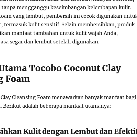
p tanpa mengganggu keseimbangan kelembapan kulit.
foam yang lembut, pembersih ini cocok digunakan untu
t, termasuk kulit sensitif. Selain membersihkan, produk
ikan manfaat tambahan untuk kulit wajah Anda,
sa segar dan lembut setelah digunakan.
Utama Tocobo Coconut Clay
g Foam
 Clay Cleansing Foam menawarkan banyak manfaat bagi
a. Berikut adalah beberapa manfaat utamanya:
ihkan Kulit dengan Lembut dan Efekti