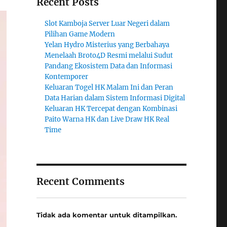
Recent Posts
Slot Kamboja Server Luar Negeri dalam
Pilihan Game Modern
Yelan Hydro Misterius yang Berbahaya
Menelaah Broto4D Resmi melalui Sudut
Pandang Ekosistem Data dan Informasi
Kontemporer
Keluaran Togel HK Malam Ini dan Peran
Data Harian dalam Sistem Informasi Digital
Keluaran HK Tercepat dengan Kombinasi
Paito Warna HK dan Live Draw HK Real
Time
Recent Comments
Tidak ada komentar untuk ditampilkan.