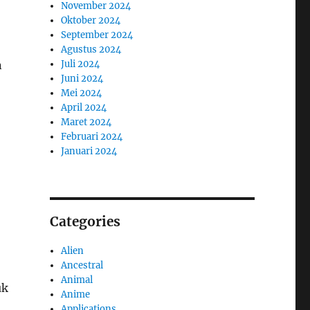
November 2024
Oktober 2024
September 2024
Agustus 2024
n
Juli 2024
Juni 2024
Mei 2024
April 2024
Maret 2024
Februari 2024
Januari 2024
Categories
Alien
Ancestral
Animal
uk
Anime
Applications