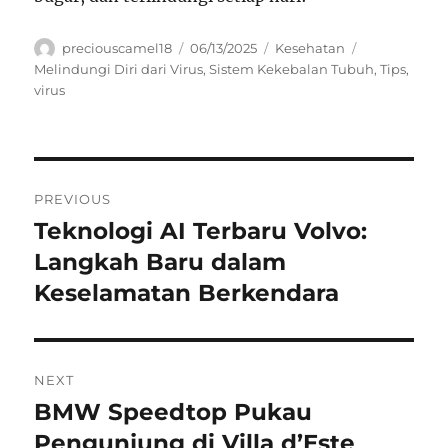
Author
Posted
Categories
Tags
preciouscamel18
06/13/2025
Kesehatan
on
Melindungi Diri dari Virus
,
Sistem Kekebalan Tubuh
,
Tips
,
virus
Navigasi
PREVIOUS
pos
Teknologi AI Terbaru Volvo:
Previous
post:
Langkah Baru dalam
Keselamatan Berkendara
NEXT
BMW Speedtop Pukau
Next
post:
Pengunjung di Villa d’Este