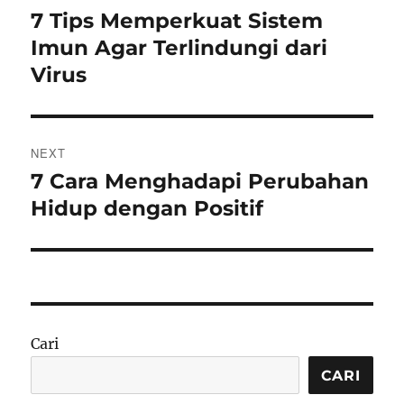
pos
7 Tips Memperkuat Sistem
Previous
post:
Imun Agar Terlindungi dari
Virus
NEXT
7 Cara Menghadapi Perubahan
Next
post:
Hidup dengan Positif
Cari
CARI