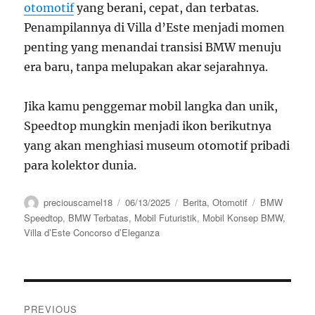
otomotif
yang berani, cepat, dan terbatas.
Penampilannya di Villa d’Este menjadi momen
penting yang menandai transisi BMW menuju
era baru, tanpa melupakan akar sejarahnya.
Jika kamu penggemar mobil langka dan unik,
Speedtop mungkin menjadi ikon berikutnya
yang akan menghiasi museum otomotif pribadi
para kolektor dunia.
Author
Posted
Categories
Tags
preciouscamel18
06/13/2025
Berita
,
Otomotif
BMW
on
Speedtop
,
BMW Terbatas
,
Mobil Futuristik
,
Mobil Konsep BMW
,
Villa d’Este Concorso d’Eleganza
Navigasi
PREVIOUS