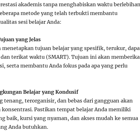
estasi akademis tanpa menghabiskan waktu berlebihan
beberapa metode yang telah terbukti membantu
alitas sesi belajar Anda:
ujuan yang Jelas
 menetapkan tujuan belajar yang spesifik, terukur, dapa
n, dan terikat waktu (SMART). Tujuan ini akan memberik
si, serta membantu Anda fokus pada apa yang perlu
gkungan Belajar yang Kondusif
 tenang, terorganisir, dan bebas dari gangguan akan
onsentrasi. Pastikan tempat belajar Anda memiliki
g baik, kursi yang nyaman, dan akses mudah ke semua
yang Anda butuhkan.