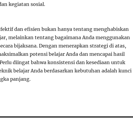
dan kegiatan sosial.
efektif dan efisien bukan hanya tentang menghabiskan
lajar, melainkan tentang bagaimana Anda menggunakan
ecara bijaksana. Dengan menerapkan strategi di atas,
ksimalkan potensi belajar Anda dan mencapai hasil
 Perlu diingat bahwa konsistensi dan kesediaan untuk
knik belajar Anda berdasarkan kebutuhan adalah kunci
ngka panjang.