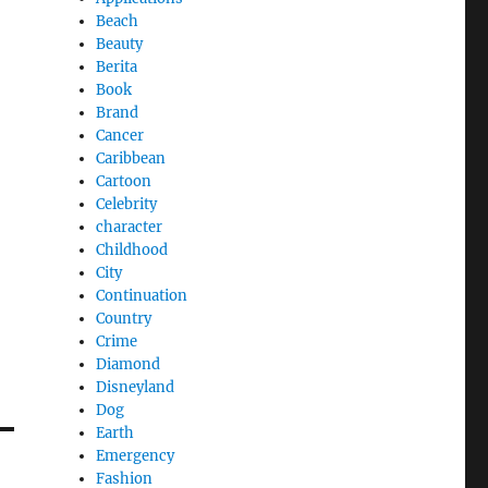
Beach
Beauty
Berita
Book
Brand
Cancer
Caribbean
Cartoon
Celebrity
character
Childhood
City
Continuation
Country
Crime
Diamond
Disneyland
Dog
Earth
Emergency
Fashion