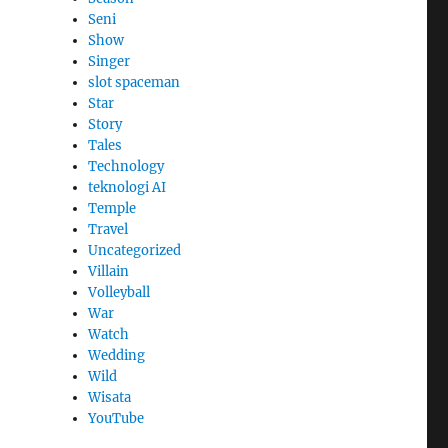
Seni
Show
Singer
slot spaceman
Star
Story
Tales
Technology
teknologi AI
Temple
Travel
Uncategorized
Villain
Volleyball
War
Watch
Wedding
Wild
Wisata
YouTube