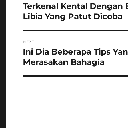
pos
Terkenal Kental Dengan 
Previous
post:
Libia Yang Patut Dicoba
NEXT
Ini Dia Beberapa Tips Y
Next
post:
Merasakan Bahagia