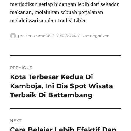
menjadikan setiap hidangan lebih dari sekadar
makanan, melainkan sebuah perjalanan
melalui warisan dan tradisi Libia.
Author
Posted
Categories
preciouscamel18
01/30/2024
Uncategorized
on
Navigasi
PREVIOUS
pos
Kota Terbesar Kedua Di
Previous
post:
Kamboja, Ini Dia Spot Wisata
Terbaik Di Battambang
NEXT
Cara Belajar Lebih Efektif Dan
Next