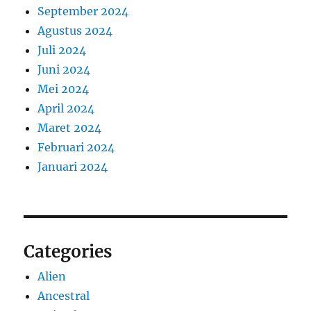
September 2024
Agustus 2024
Juli 2024
Juni 2024
Mei 2024
April 2024
Maret 2024
Februari 2024
Januari 2024
Categories
Alien
Ancestral