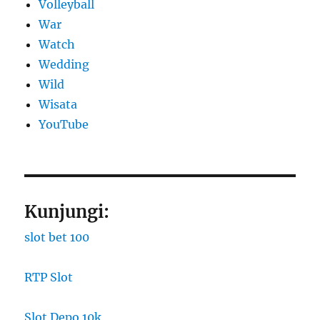
Volleyball
War
Watch
Wedding
Wild
Wisata
YouTube
Kunjungi:
slot bet 100
RTP Slot
Slot Depo 10k