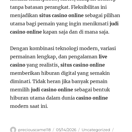
tanpa batasan perangkat. Fleksibilitas ini
menjadikan
situs casino online
sebagai pilihan
utama bagi pemain yang ingin menikmati
judi
casino online
kapan saja dan di mana saja.
Dengan kombinasi teknologi modern, variasi
permainan lengkap, dan pengalaman
live
casino
yang realistis,
situs casino online
memberikan hiburan digital yang semakin
diminati. Tidak heran jika banyak pemain
memilih
judi casino online
sebagai bentuk
hiburan utama dalam dunia
casino online
modern saat ini.
Author
Posted
Categories
Tags
preciouscamel18
05/14/2026
Uncategorized