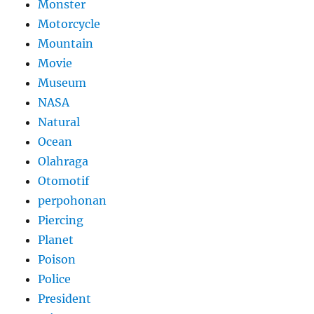
Monster
Motorcycle
Mountain
Movie
Museum
NASA
Natural
Ocean
Olahraga
Otomotif
perpohonan
Piercing
Planet
Poison
Police
President