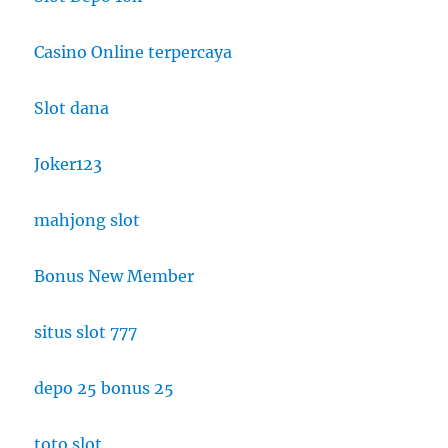
Casino Online terpercaya
Slot dana
Joker123
mahjong slot
Bonus New Member
situs slot 777
depo 25 bonus 25
toto slot