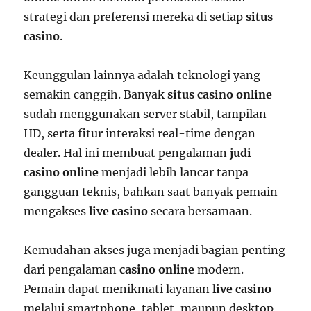
strategi dan preferensi mereka di setiap
situs
casino
.
Keunggulan lainnya adalah teknologi yang
semakin canggih. Banyak
situs casino online
sudah menggunakan server stabil, tampilan
HD, serta fitur interaksi real-time dengan
dealer. Hal ini membuat pengalaman
judi
casino online
menjadi lebih lancar tanpa
gangguan teknis, bahkan saat banyak pemain
mengakses
live casino
secara bersamaan.
Kemudahan akses juga menjadi bagian penting
dari pengalaman
casino online
modern.
Pemain dapat menikmati layanan
live casino
melalui smartphone, tablet, maupun desktop