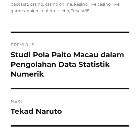
on
baccarat
,
casino
,
casino online
,
kasino
,
live casino
,
live
games
,
poker
,
roulette
,
sicbo
,
Trisula88
Navigasi
PREVIOUS
pos
Studi Pola Paito Macau dalam
Previous
post:
Pengolahan Data Statistik
Numerik
NEXT
Tekad Naruto
Next
post: