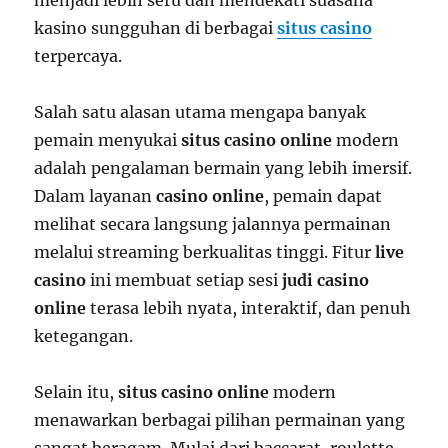
menjadi lebih seru dan mendekati suasana
kasino sungguhan di berbagai
situs casino
terpercaya.
Salah satu alasan utama mengapa banyak
pemain menyukai
situs casino online
modern
adalah pengalaman bermain yang lebih imersif.
Dalam layanan
casino online
, pemain dapat
melihat secara langsung jalannya permainan
melalui streaming berkualitas tinggi. Fitur
live
casino
ini membuat setiap sesi
judi casino
online
terasa lebih nyata, interaktif, dan penuh
ketegangan.
Selain itu,
situs casino online
modern
menawarkan berbagai pilihan permainan yang