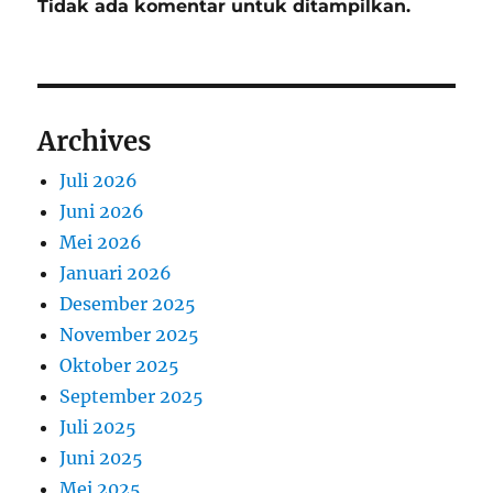
Tidak ada komentar untuk ditampilkan.
Archives
Juli 2026
Juni 2026
Mei 2026
Januari 2026
Desember 2025
November 2025
Oktober 2025
September 2025
Juli 2025
Juni 2025
Mei 2025