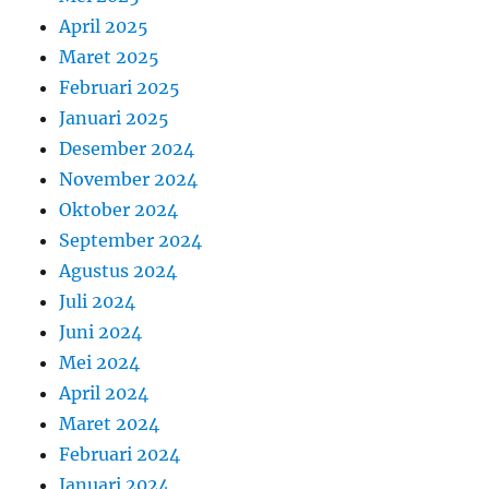
April 2025
Maret 2025
Februari 2025
Januari 2025
Desember 2024
November 2024
Oktober 2024
September 2024
Agustus 2024
Juli 2024
Juni 2024
Mei 2024
April 2024
Maret 2024
Februari 2024
Januari 2024