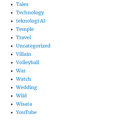
Tales
Technology
teknologi AI
Temple
Travel
Uncategorized
Villain
Volleyball
War
Watch
Wedding
Wild
Wisata
YouTube