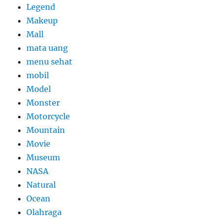
Legend
Makeup
Mall
mata uang
menu sehat
mobil
Model
Monster
Motorcycle
Mountain
Movie
Museum
NASA
Natural
Ocean
Olahraga