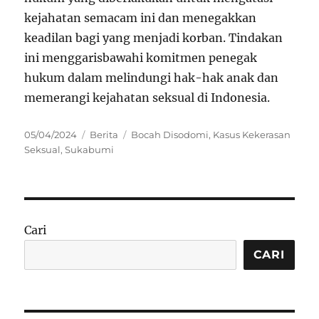
kejahatan semacam ini dan menegakkan
keadilan bagi yang menjadi korban. Tindakan
ini menggarisbawahi komitmen penegak
hukum dalam melindungi hak-hak anak dan
memerangi kejahatan seksual di Indonesia.
Posted
Categories
Tags
05/04/2024
Berita
Bocah Disodomi
,
Kasus Kekerasan
on
Seksual
,
Sukabumi
Cari
CARI