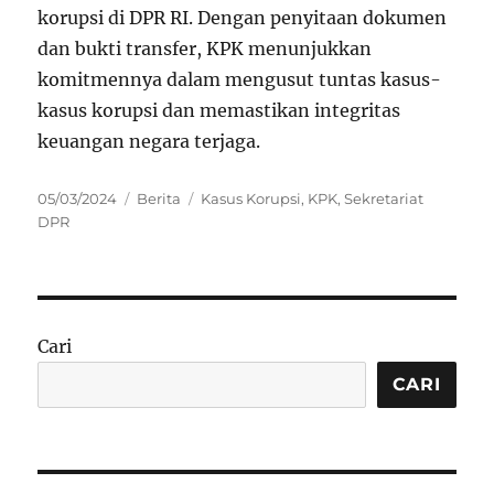
korupsi di DPR RI. Dengan penyitaan dokumen
dan bukti transfer, KPK menunjukkan
komitmennya dalam mengusut tuntas kasus-
kasus korupsi dan memastikan integritas
keuangan negara terjaga.
Posted
Categories
Tags
05/03/2024
Berita
Kasus Korupsi
,
KPK
,
Sekretariat
on
DPR
Cari
CARI