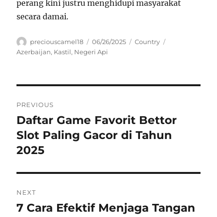
perang kini justru menghidupi masyarakat
secara damai.
Author
Posted
Categories
Tags
preciouscamel18
06/26/2025
Country
on
Azerbaijan
,
Kastil
,
Negeri Api
Navigasi
PREVIOUS
pos
Daftar Game Favorit Bettor
Previous
post:
Slot Paling Gacor di Tahun
2025
NEXT
7 Cara Efektif Menjaga Tangan
Next