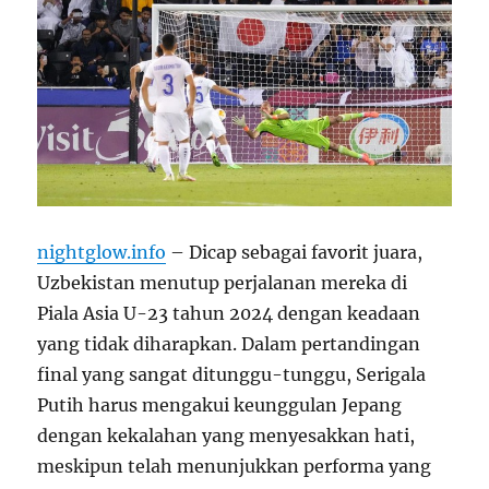
nightglow.info
– Dicap sebagai favorit juara,
Uzbekistan menutup perjalanan mereka di
Piala Asia U-23 tahun 2024 dengan keadaan
yang tidak diharapkan. Dalam pertandingan
final yang sangat ditunggu-tunggu, Serigala
Putih harus mengakui keunggulan Jepang
dengan kekalahan yang menyesakkan hati,
meskipun telah menunjukkan performa yang