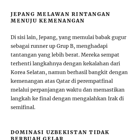
JEPANG MELAWAN RINTANGAN
MENUJU KEMENANGAN
Di sisi lain, Jepang, yang memulai babak gugur
sebagai runner up Grup B, menghadapi
tantangan yang lebih berat. Mereka sempat
terhenti langkahnya dengan kekalahan dari
Korea Selatan, namun berhasil bangkit dengan
kemenangan atas Qatar di perempatfinal
melalui perpanjangan waktu dan memastikan
langkah ke final dengan mengalahkan Irak di
semifinal.
DOMINASI UZBEKISTAN TIDAK
BERBUAH GELAR