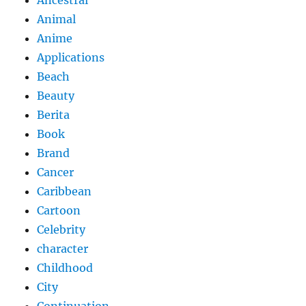
Ancestral
Animal
Anime
Applications
Beach
Beauty
Berita
Book
Brand
Cancer
Caribbean
Cartoon
Celebrity
character
Childhood
City