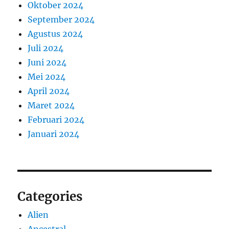
Oktober 2024
September 2024
Agustus 2024
Juli 2024
Juni 2024
Mei 2024
April 2024
Maret 2024
Februari 2024
Januari 2024
Categories
Alien