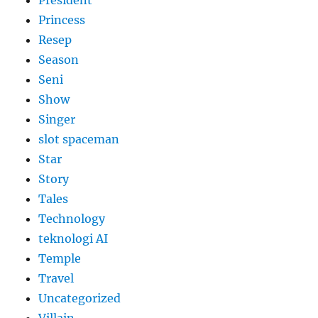
President
Princess
Resep
Season
Seni
Show
Singer
slot spaceman
Star
Story
Tales
Technology
teknologi AI
Temple
Travel
Uncategorized