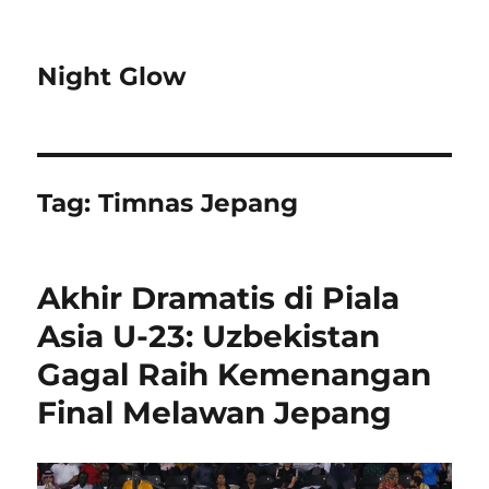
Night Glow
Tag:
Timnas Jepang
Akhir Dramatis di Piala
Asia U-23: Uzbekistan
Gagal Raih Kemenangan
Final Melawan Jepang