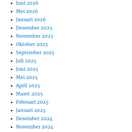
Juni 2026
Mei 2026
Januari 2026
Desember 2025
November 2025
Oktober 2025
September 2025
Juli 2025
Juni 2025
Mei 2025
April 2025
Maret 2025
Februari 2025
Januari 2025
Desember 2024
November 2024