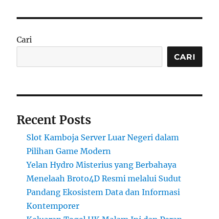
Cari
CARI
Recent Posts
Slot Kamboja Server Luar Negeri dalam
Pilihan Game Modern
Yelan Hydro Misterius yang Berbahaya
Menelaah Broto4D Resmi melalui Sudut
Pandang Ekosistem Data dan Informasi
Kontemporer