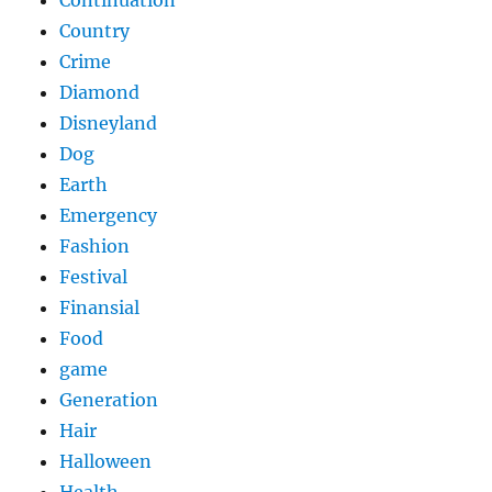
Continuation
Country
Crime
Diamond
Disneyland
Dog
Earth
Emergency
Fashion
Festival
Finansial
Food
game
Generation
Hair
Halloween