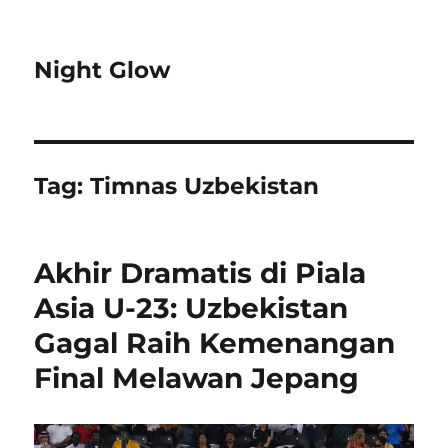
Night Glow
Tag:
Timnas Uzbekistan
Akhir Dramatis di Piala
Asia U-23: Uzbekistan
Gagal Raih Kemenangan
Final Melawan Jepang