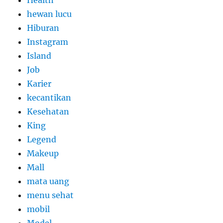
Health
hewan lucu
Hiburan
Instagram
Island
Job
Karier
kecantikan
Kesehatan
King
Legend
Makeup
Mall
mata uang
menu sehat
mobil